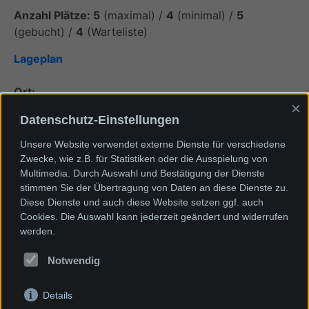
Anzahl Plätze: 5
(maximal) /
4
(minimal) /
5
(gebucht) /
4
(Warteliste)
Lageplan
Ort:
×
Dieter-Kaltenbach-Stiftung
Datenschutz-Einstellungen
Konrad-Adenauer-Str. 22
79540 Lörrach
Unsere Website verwendet externe Dienste für verschiedene
Zwecke, wie z.B. für Statistiken oder die Ausspielung von
Multimedia. Durch Auswahl und Bestätigung der Dienste
stimmen Sie der Übertragung von Daten an diese Dienste zu.
Diese Dienste und auch diese Website setzen ggf. auch
Cookies. Die Auswahl kann jederzeit geändert und widerrufen
Newsletter
werden.
Spenden
Notwendig
AGBs unserer VHS- Kurse
Kontakt & Impressum
Anfahrtsplan
Details