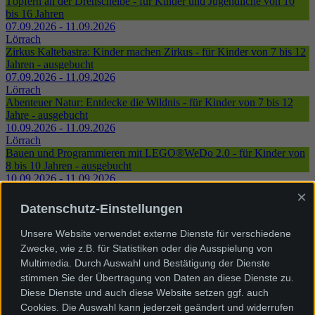
Töpfern an der Drehscheibe - für Kinder und Jugendliche von 10
bis 16 Jahren
07.09.2026 - 11.09.2026
Lörrach
Zirkus Kaltebastra: Kinder machen Zirkus - für Kinder von 7 bis 12
Jahren - ausgebucht
07.09.2026 - 11.09.2026
Lörrach
Abenteuer Natur: Entdecke die Wildnis - für Kinder von 7 bis 12
Jahre - ausgebucht
10.09.2026 - 11.09.2026
Lörrach
Bauen und Programmieren mit LEGO®WeDo 2.0 - für Kinder von
8 bis 10 Jahren - ausgebucht
10.09.2026 - 11.09.2026
Lörrach
×
Graffiti-Kunst XXL: vom Stift bis zur Sprühdose - für Kinder ab 10
Datenschutz-Einstellungen
Jahren - ausgebucht
10.09.2026 - 11.09.2026
Unsere Website verwendet externe Dienste für verschiedene
Lörrach
Zwecke, wie z.B. für Statistiken oder die Ausspielung von
Kunst im Visier - für Kinder von 8 bis 12 Jahren - ausgebucht
Multimedia. Durch Auswahl und Bestätigung der Dienste
10.09.2026 - 11.09.2026
stimmen Sie der Übertragung von Daten an diese Dienste zu.
Lörrach
Papierschöpfen - für Kinder von 7 bis 14 Jahren - ausgebucht
Diese Dienste und auch diese Website setzen ggf. auch
10.09.2026 - 11.09.2026
Cookies. Die Auswahl kann jederzeit geändert und widerrufen