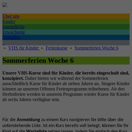
Über uns
Kinder
Jugendliche
Erwachsene
Aktuelles
»
VHS für Kinder
»
Ferienkurse
»
Sommerferien Woche 6
Sommerferien Woche 6
Unsere VHS-Kurse sind für Kinder, die bereits eingeschult sind,
konzipiert.
Daher bieten wir während der Sommerferien
ausschließlich Kurse für Kinder ab sieben
Jahren an. Jüngere Kinder
können an unserem Offenen Ferienprogramm teilnehmen. Ab den
Herbstferien werden in unserem Programm wieder Kurse für Kinder
ab sechs Jahren verfügbar sein.
Für die
Anmeldung
zu einem Kurs navigieren Sie bitte über die
untenstehende Liste. Ist ein Kurs bereits voll belegt, können Sie Ihr
Kind auf die
Warteliste
setzen lassen, indem Sie einfach den Kurs