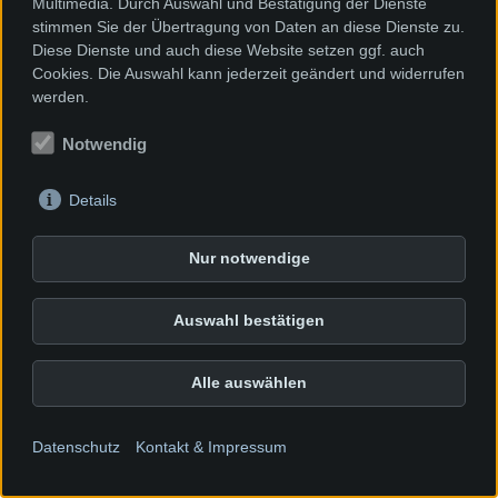
Multimedia. Durch Auswahl und Bestätigung der Dienste
79540 Lörrach
stimmen Sie der Übertragung von Daten an diese Dienste zu.
Tel. 07621/89420
Diese Dienste und auch diese Website setzen ggf. auch
Cookies. Die Auswahl kann jederzeit geändert und widerrufen
Tutti Kiesi Rheinfelden
werden.
KiTa Am Bächle
KiTa ideenReich
Notwendig
Details
Nur notwendige
Auswahl bestätigen
Alle auswählen
Datenschutz
Kontakt & Impressum