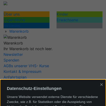
Über uns
Kinder
Jugendliche
Erwachsene
Aktuelles
»
Warenkorb
Warenkorb
Ihr Warenkorb ist noch leer.
Newsletter
Spenden
AGBs unserer VHS- Kurse
Kontakt & Impressum
Anfahrtsplan
Datenschutz
×
Intranet
Datenschutz-Einstellungen
Cookie Einstellungen
Unsere Website verwendet externe Dienste für verschiedene
Dieter-Kaltenbach-Stiftung
Zwecke, wie z.B. für Statistiken oder die Ausspielung von
Konrad-Adenauer-Straße 22