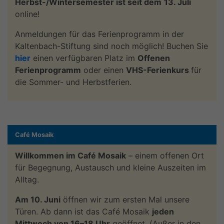
Herbst-/Wintersemester ist seit dem
13. Juli
online!
Anmeldungen für das Ferienprogramm in der
Kaltenbach-Stiftung sind noch möglich! Buchen Sie
hier
einen verfügbaren Platz im
Offenen
Ferienprogramm
oder einen
VHS-Ferienkurs
für
die Sommer- und Herbstferien.
Café Mosaik
Willkommen im Café Mosaik
– einem offenen Ort
für Begegnung, Austausch und kleine Auszeiten im
Alltag.
Am 10. Juni
öffnen wir zum ersten Mal unsere
Türen. Ab dann ist das Café Mosaik
jeden
Mittwoch von 16–18 Uhr
geöffnet. (Außer in den