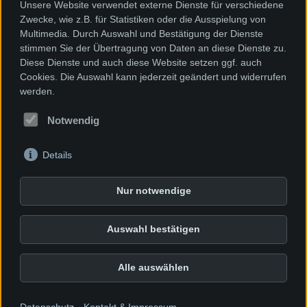
Unsere Website verwendet externe Dienste für verschiedene
Zwecke, wie z.B. für Statistiken oder die Ausspielung von
Multimedia. Durch Auswahl und Bestätigung der Dienste
stimmen Sie der Übertragung von Daten an diese Dienste zu.
Diese Dienste und auch diese Website setzen ggf. auch
Cookies. Die Auswahl kann jederzeit geändert und widerrufen
Newsletter
werden.
Spenden
Notwendig
AGBs unserer VHS- Kurse
Kontakt & Impressum
Anfahrtsplan
Details
Datenschutz
Intranet
Nur notwendige
Cookie Einstellungen
Dieter-Kaltenbach-Stiftung
Auswahl bestätigen
Konrad-Adenauer-Straße 22
79540 Lörrach
Alle auswählen
Tel. 07621/89420
Tutti Kiesi Rheinfelden
KiTa Am Bächle