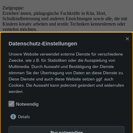
Zielgruppe:
Erzieher/-innen, pädagogische Fachkräfte in Kita, Hort,
Schulkindbetreuung und anderen Einrichtungen sowie alle, die mit
Kindern kreativ arbeiten und textile Techniken kennenlernen oder
vertiefen möchten.
Leiter/in:
Dörte Gerasch
×
Termin:
30.09.2026, 08:30 - 11:30 Uhr
Datenschutz-Einstellungen
An-/Abmeldeschluss:
16.09.2026
Gebühr / Person:
90,00 € (ermäßigt: 44,50 €) (inkl. Getränke,
Unsere Website verwendet externe Dienste für verschiedene
Snacks und Material)
Zwecke, wie z.B. für Statistiken oder die Ausspielung von
Anzahl Plätze: 16
(maximal) /
6
(minimal) /
9
(gebucht)
Multimedia. Durch Auswahl und Bestätigung der Dienste
Raum:
Seminarraum (
Lageplan
)
stimmen Sie der Übertragung von Daten an diese Dienste zu.
Diese Dienste und auch diese Website setzen ggf. auch
Ort:
Cookies. Die Auswahl kann jederzeit geändert und widerrufen
Dieter-Kaltenbach-Stiftung
werden.
Konrad-Adenauer-Str. 22
79540 Lörrach
Notwendig
Newsletter
Details
Spenden
AGBs unserer VHS- Kurse
Kontakt & Impressum
Nur notwendige