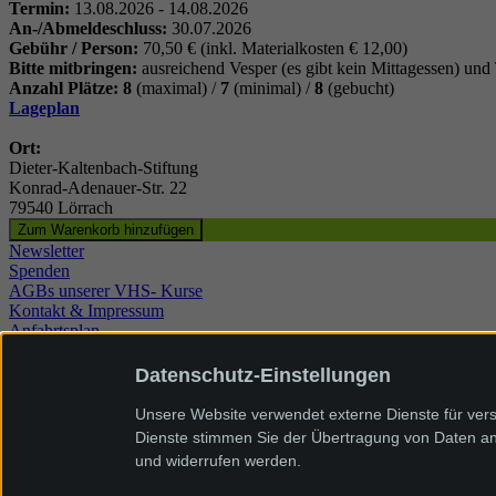
Termin:
13.08.2026 - 14.08.2026
An-/Abmeldeschluss:
30.07.2026
Gebühr / Person:
70,50 € (inkl. Materialkosten € 12,00)
Bitte mitbringen:
ausreichend Vesper (es gibt kein Mittagessen) und
Anzahl Plätze: 8
(maximal) /
7
(minimal) /
8
(gebucht)
Lageplan
Ort:
Dieter-Kaltenbach-Stiftung
Konrad-Adenauer-Str. 22
79540 Lörrach
Newsletter
Spenden
AGBs unserer VHS- Kurse
Kontakt & Impressum
Anfahrtsplan
Datenschutz
Intranet
Datenschutz-Einstellungen
Cookie Einstellungen
Dieter-Kaltenbach-Stiftung
Unsere Website verwendet externe Dienste für vers
Konrad-Adenauer-Straße 22
Dienste stimmen Sie der Übertragung von Daten an 
79540 Lörrach
und widerrufen werden.
Tel. 07621/89420
Tutti Kiesi Rheinfelden