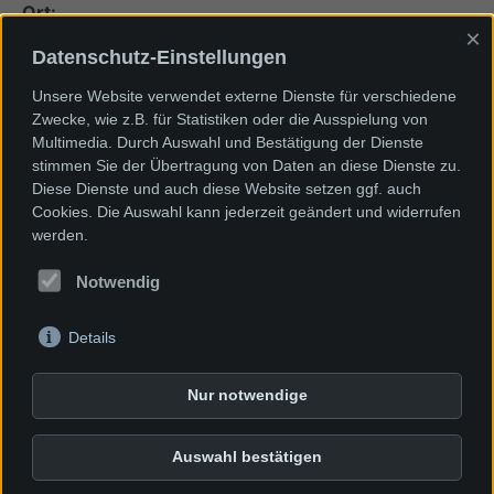
Ort:
×
Dieter-Kaltenbach-Stiftung
Datenschutz-Einstellungen
Konrad-Adenauer-Str. 22
79540 Lörrach
Unsere Website verwendet externe Dienste für verschiedene
Zwecke, wie z.B. für Statistiken oder die Ausspielung von
Multimedia. Durch Auswahl und Bestätigung der Dienste
stimmen Sie der Übertragung von Daten an diese Dienste zu.
Diese Dienste und auch diese Website setzen ggf. auch
Cookies. Die Auswahl kann jederzeit geändert und widerrufen
Newsletter
werden.
Spenden
Notwendig
AGBs unserer VHS- Kurse
Kontakt & Impressum
Anfahrtsplan
Details
Datenschutz
Intranet
Nur notwendige
Cookie Einstellungen
Dieter-Kaltenbach-Stiftung
Auswahl bestätigen
Konrad-Adenauer-Straße 22