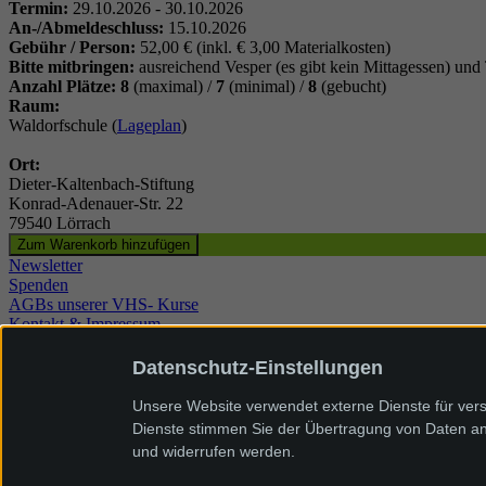
Termin:
29.10.2026 - 30.10.2026
An-/Abmeldeschluss:
15.10.2026
Gebühr / Person:
52,00 € (inkl. € 3,00 Materialkosten)
Bitte mitbringen:
ausreichend Vesper (es gibt kein Mittagessen) und 
Anzahl Plätze: 8
(maximal) /
7
(minimal) /
8
(gebucht)
Raum:
Waldorfschule (
Lageplan
)
Ort:
Dieter-Kaltenbach-Stiftung
Konrad-Adenauer-Str. 22
79540 Lörrach
Newsletter
Spenden
AGBs unserer VHS- Kurse
Kontakt & Impressum
Anfahrtsplan
Datenschutz
Datenschutz-Einstellungen
Intranet
Cookie Einstellungen
Unsere Website verwendet externe Dienste für vers
Dieter-Kaltenbach-Stiftung
Dienste stimmen Sie der Übertragung von Daten an 
Konrad-Adenauer-Straße 22
und widerrufen werden.
79540 Lörrach
Tel. 07621/89420