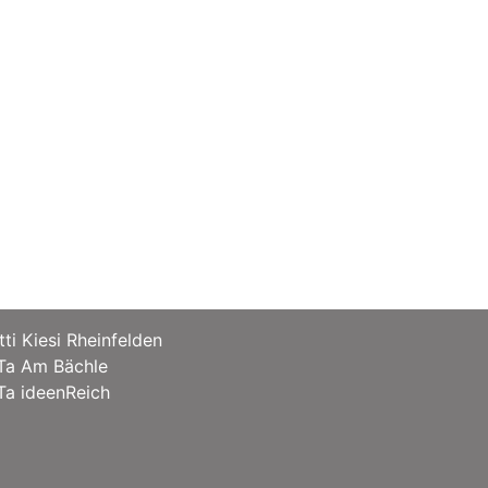
tti Kiesi Rheinfelden
Ta Am Bächle
Ta ideenReich