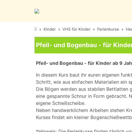
»
Kinder
»
VHS für Kinder
»
Ferienkurse
»
Her
Pfeil- und Bogenbau - für Kind
Pfeil- und Bogenbau - für Kinder ab 9 Ja
In diesem Kurs baut ihr euren eigenen funk
Schritt, wie aus einfachen Materialien ein
Die Bögen werden aus stabilen Bettlatten g
eine gespannte Schnur in Form gebracht. Na
eigene Schießscheibe.
Neben handwerklichem Arbeiten stehen Kre
Kurses findet ein kleiner Bogenschießwett
*Hinweis: Die Ferienkurse finden täglich vo