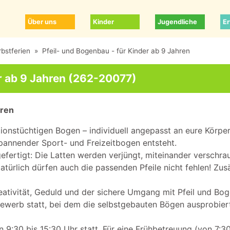
Über uns
Kinder
Jugendliche
E
bstferien
»
Pfeil- und Bogenbau - für Kinder ab 9 Jahren
er ab 9 Jahren (262-20077)
hren
tionstüchtigen Bogen – individuell angepasst an eure Körpe
 spannender Sport- und Freizeitbogen entsteht.
efertigt: Die Latten werden verjüngt, miteinander verschr
türlich dürfen auch die passenden Pfeile nicht fehlen! Zus
ativität, Geduld und der sichere Umgang mit Pfeil und Bog
bewerb statt, bei dem die selbstgebauten Bögen ausprobie
n 9:30 bis 15:30 Uhr statt. Für eine Frühbetreuung (von 7:3