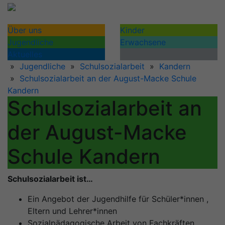
Über uns
Kinder
Jugendliche
Erwachsene
Aktuelles
»
Jugendliche
»
Schulsozialarbeit
»
Kandern
»
Schulsozialarbeit an der August-Macke Schule
Kandern
Schulsozialarbeit an
der August-Macke
Schule Kandern
Schulsozialarbeit ist…
Ein Angebot der Jugendhilfe für Schüler*innen ,
Eltern und Lehrer*innen
Sozialpädagogische Arbeit von Fachkräften