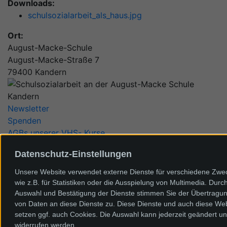
Downloads:
schulsozialarbeit_als_haus.jpg
Ort:
August-Macke-Schule
August-Macke-Straße 7
79400 Kandern
Newsletter
Spenden
AGBs unserer VHS- Kurse
Kontakt & Impressum
Datenschutz-Einstellungen
Anfahrtsplan
Datenschutz
Unsere Website verwendet externe Dienste für verschiedene Zwe
Intranet
wie z.B. für Statistiken oder die Ausspielung von Multimedia. Durc
Cookie Einstellungen
Auswahl und Bestätigung der Dienste stimmen Sie der Übertragu
von Daten an diese Dienste zu. Diese Dienste und auch diese We
Dieter-Kaltenbach-Stiftung
setzen ggf. auch Cookies. Die Auswahl kann jederzeit geändert u
Konrad-Adenauer-Straße 22
widerrufen werden.