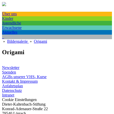
Über uns
Kinder
Jugendliche
Erwachsene
Aktuelles
»
Bildergalerie
»
Origami
Origami
Newsletter
Spenden
AGBs unserer VHS- Kurse
Kontakt & Impressum
Anfahrtsplan
Datenschutz
Intranet
Cookie Einstellungen
Dieter-Kaltenbach-Stiftung
Konrad-Adenauer-Straße 22
79540 Lörrach