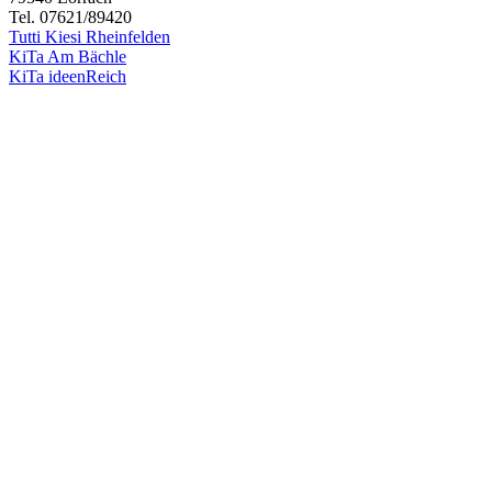
Tel. 07621/89420
Tutti Kiesi Rheinfelden
KiTa Am Bächle
KiTa ideenReich